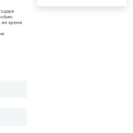
годаря
гробию
о же время
ия