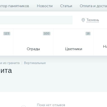
ктор памятников
Новости
Статьи
Оплата и доста
Тюмень
123
100
16
Н
Ограды
Цветники
33
и из гранита
Вертикальные
нита
Венки и корзины
Гробы
Пока нет отзывов