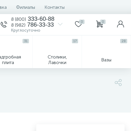
вка
Филиалы
Контакты
333-60-88
8 (800)
0
0
786-33-33
8 (982)
Круглосуточно
31
17
28
адгробная
Столики,
Вазы
плита
Лавочки
Текстиль
Гравировка и фото