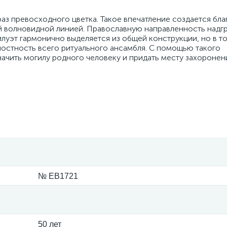
аз превосходного цветка. Такое впечатление создается бла
й волновидной линией. Православную направленность над
силуэт гармонично выделяется из общей конструкции, но в т
лостность всего ритуального ансамбля. С помощью такого
ачить могилу родного человеку и придать месту захоронен
№ EB1721
50 лет