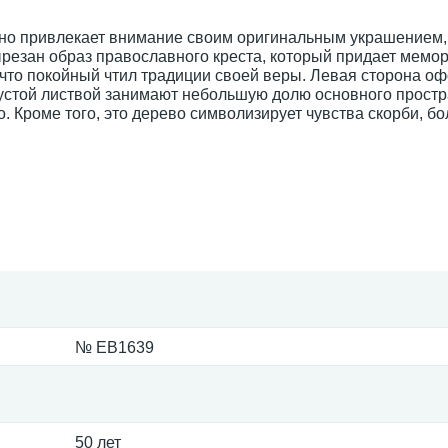
 но привлекает внимание своим оригинальным украшением,
вырезан образ православного креста, который придает мем
 что покойный чтил традиции своей веры. Левая сторона о
густой листвой занимают небольшую долю основного прост
 Кроме того, это дерево символизирует чувства скорби, бо
№ EB1639
50 лет