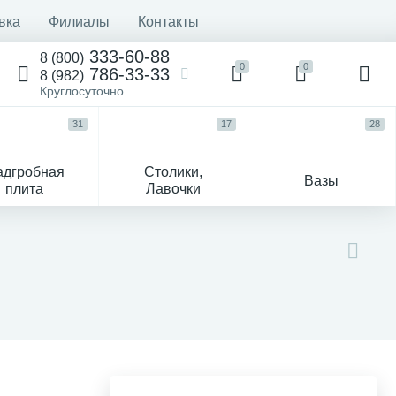
вка
Филиалы
Контакты
333-60-88
8 (800)
0
0
786-33-33
8 (982)
Круглосуточно
31
17
28
адгробная
Столики,
Вазы
плита
Лавочки
Текстиль
Гравировка и фото