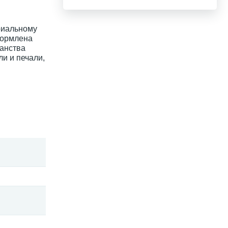
ориальному
формлена
ранства
ли и печали,