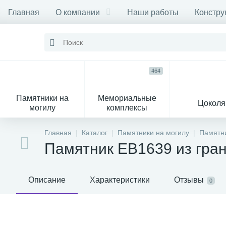
Главная
О компании
Наши работы
Констру
464
Памятники на
Мемориальные
Цоколя
могилу
комплексы
16
104
Главная
Каталог
Памятники на могилу
Памятни
Памятник EB1639 из гра
Могильные кресты
Декор на памятник
Описание
Характеристики
Отзывы
0