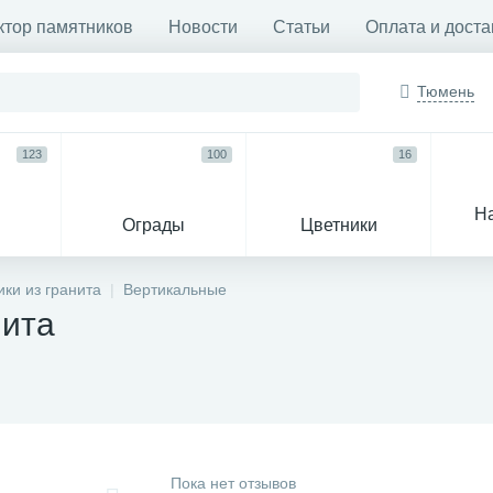
ктор памятников
Новости
Статьи
Оплата и доста
Тюмень
123
100
16
Н
Ограды
Цветники
33
ки из гранита
Вертикальные
нита
Венки и корзины
Гробы
Пока нет отзывов