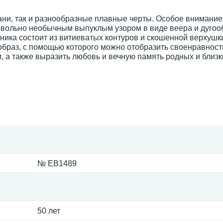
ни, так и разнообразные плавные черты. Особое внимание
овольно необычным выпуклым узором в виде веера и дуго
ика состоит из витиеватых контуров и скошенной верхушки
образ, с помощью которого можно отобразить своенравност
 а также выразить любовь и вечную память родных и близк
№ EB1489
50 лет