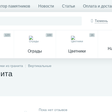
ктор памятников
Новости
Статьи
Оплата и доста
Тюмень
123
100
16
Н
Ограды
Цветники
33
ки из гранита
Вертикальные
нита
Венки и корзины
Гробы
Пока нет отзывов