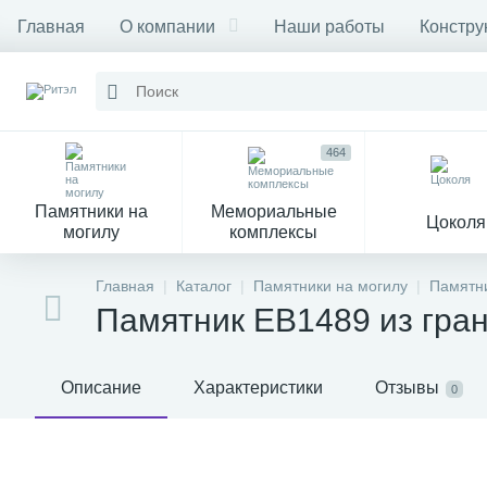
Главная
О компании
Наши работы
Констру
464
Памятники на
Мемориальные
Цоколя
могилу
комплексы
16
104
Главная
Каталог
Памятники на могилу
Памятни
Памятник EB1489 из гра
Могильные кресты
Декор на памятник
Описание
Характеристики
Отзывы
0