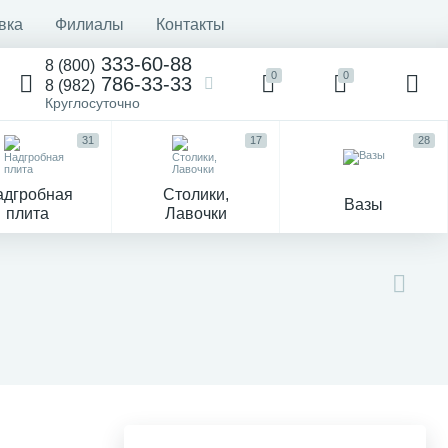
вка
Филиалы
Контакты
333-60-88
8 (800)
0
0
786-33-33
8 (982)
Круглосуточно
31
17
28
адгробная
Столики,
Вазы
плита
Лавочки
Текстиль
Гравировка и фото