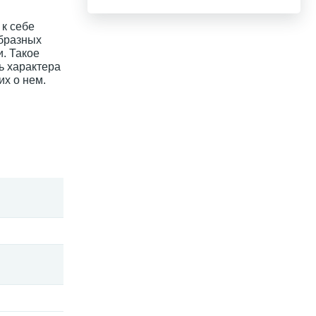
 к себе
образных
. Такое
ь характера
их о нем.