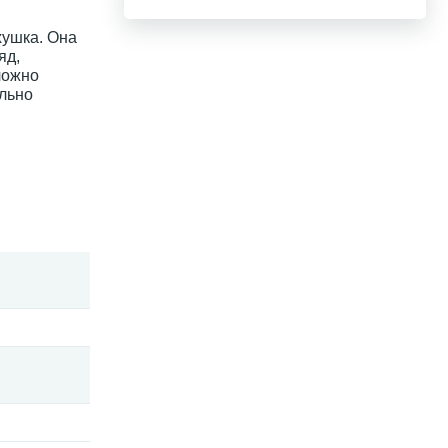
хушка. Она
яд,
ложно
ально