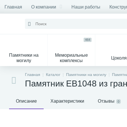
Главная
О компании
Наши работы
Констру
464
Памятники на
Мемориальные
Цоколя
могилу
комплексы
16
104
Главная
Каталог
Памятники на могилу
Памятни
Памятник EB1048 из гра
Могильные кресты
Декор на памятник
Описание
Характеристики
Отзывы
0