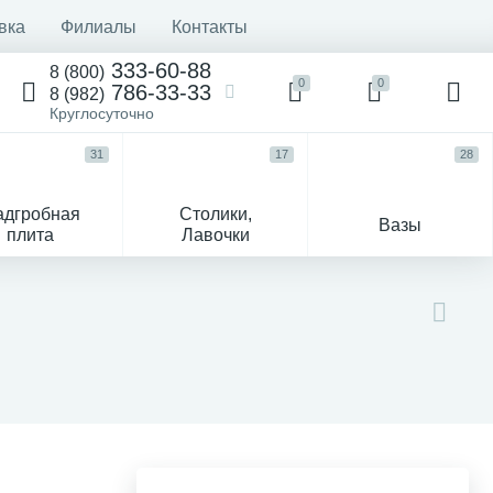
вка
Филиалы
Контакты
333-60-88
8 (800)
0
0
786-33-33
8 (982)
Круглосуточно
31
17
28
адгробная
Столики,
Вазы
плита
Лавочки
Текстиль
Гравировка и фото