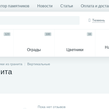
ктор памятников
Новости
Статьи
Оплата и доста
Тюмень
123
100
16
Н
Ограды
Цветники
33
ки из гранита
Вертикальные
нита
Венки и корзины
Гробы
Пока нет отзывов