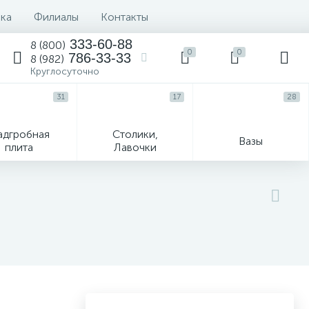
вка
Филиалы
Контакты
333-60-88
8 (800)
0
0
786-33-33
8 (982)
Круглосуточно
31
17
28
адгробная
Столики,
Вазы
плита
Лавочки
Текстиль
Гравировка и фото