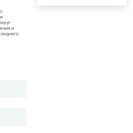
ю.
 и
округ
ения и
следнего