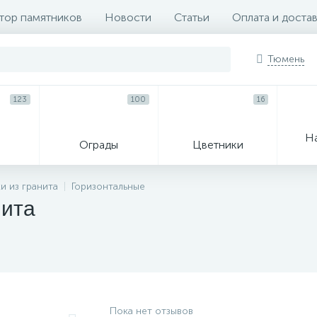
тор памятников
Новости
Статьи
Оплата и доста
Тюмень
123
100
16
Н
Ограды
Цветники
33
и из гранита
Горизонтальные
нита
Венки и корзины
Гробы
Пока нет отзывов