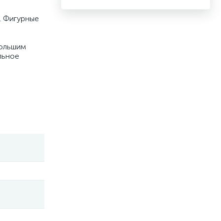
. Фигурные
большим
льное