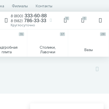
вка
Филиалы
Контакты
333-60-88
8 (800)
0
0
786-33-33
8 (982)
Круглосуточно
31
17
28
адгробная
Столики,
Вазы
плита
Лавочки
Текстиль
Гравировка и фото