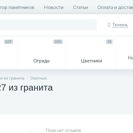
тор памятников
Новости
Статьи
Оплата и доста
Тюмень
123
100
16
Н
Ограды
Цветники
33
и из гранита
Элитные
7 из гранита
Венки и корзины
Гробы
Пока нет отзывов