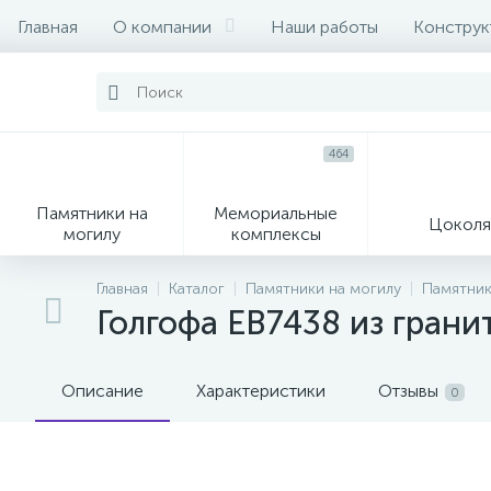
Главная
О компании
Наши работы
Конструк
464
Памятники на
Мемориальные
Цоколя
могилу
комплексы
16
104
Главная
Каталог
Памятники на могилу
Памятник
Голгофа EB7438 из грани
Могильные кресты
Декор на памятник
Описание
Характеристики
Отзывы
0