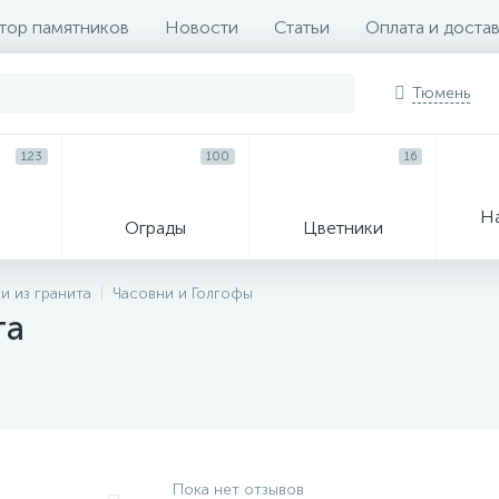
тор памятников
Новости
Статьи
Оплата и доста
Тюмень
123
100
16
Н
Ограды
Цветники
33
и из гранита
Часовни и Голгофы
та
Венки и корзины
Гробы
Пока нет отзывов