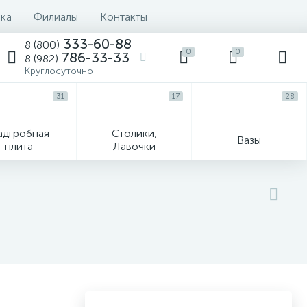
вка
Филиалы
Контакты
333-60-88
8 (800)
0
0
786-33-33
8 (982)
Круглосуточно
31
17
28
адгробная
Столики,
Вазы
плита
Лавочки
Текстиль
Гравировка и фото