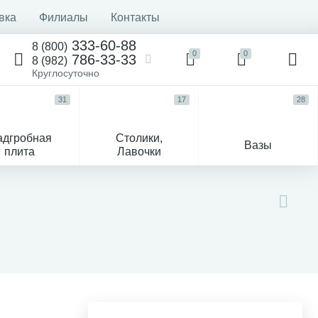
вка
Филиалы
Контакты
333-60-88
8 (800)
0
0
786-33-33
8 (982)
Круглосуточно
31
17
28
адгробная
Столики,
Вазы
плита
Лавочки
Текстиль
Гравировка и фото