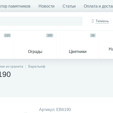
ктор памятников
Новости
Статьи
Оплата и доста
Тюмень
123
100
16
Н
Ограды
Цветники
33
ки из гранита
Барельеф
190
Венки и корзины
Гробы
Артикул:
EB6190