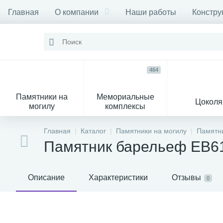
Главная
О компании
Наши работы
Констру
464
Памятники на
Мемориальные
Цоколя
могилу
комплексы
16
104
Главная
Каталог
Памятники на могилу
Памятни
Памятник барельеф EB6
Могильные кресты
Декор на памятник
Описание
Характеристики
Отзывы
0